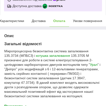
Доступна доставка
Характеристики
Доставка
Оплата
Умови повернення
Опис
Загальні відомості
Мікропроцесорна безконтактна система запалювання
135.3734 (МПБСЗ) і
котушка запалювання
135.3705 М
призначені для роботи в системі електроустаткування 2-
циліндрових карбюраторних двигунів мотоциклів типу "
Урал
" і
"Дніпро" усіх модифікацій з 6 і 12-вольтовими генераторами,
замість серійних контактної ( переривач ПМ302) і
безконтактної систем запалювання (датчик 17.3847,
комутатор 47.3734). В даний комплект входять високовольтні
дроти з розподіленим опором, що дозволяє одержати
максимальний позитивний ефект від застосування нашої
безконтактної системи запалювання на мотоциклі.
Приховати