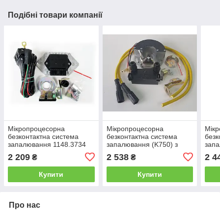
Подібні товари компанії
Мікропроцесорна
Мікропроцесорна
Мік
безконтактна система
безконтактна система
безк
запалювання 1148.3734
запалювання (K750) з
запа
("Іж-Планета")
котушкою запалювання і
запа
2 209
2 538
2 4
₴
₴
високовольтними
висо
проводами.
про
Купити
Купити
Про нас