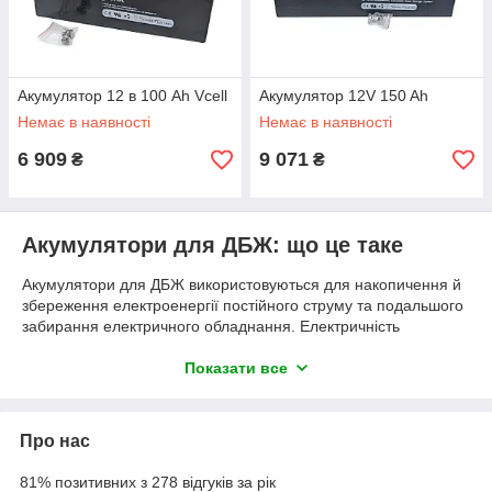
Акумулятор 12 в 100 Ah Vcell
Акумулятор 12V 150 Ah
Немає в наявності
Немає в наявності
6 909
9 071
₴
₴
Акумулятори для ДБЖ: що це таке
Акумулятори для ДБЖ використовуються для накопичення й
збереження електроенергії постійного струму та подальшого
забирання електричного обладнання. Електричність
накопичується завдяки трансформації хімічної енергії в
електричну в момент розряджання батареї. Під час її
Показати все
розряджання відбувається зворотний фізичний процес.
Акумулятори для джерел безперебійного подавання
використовуються для запивання електрично опалювальних
Про нас
котлів, комп'ютерів та іншої техніки.
Крім цього, акумулятори для джерел безперебійного
81% позитивних з 278 відгуків за рік