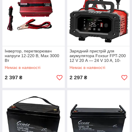
Інвертор, перетворювач
Зарядний пристрій для
напруги 12-220 В, Max 3000
акумулятора Foxsur FPT-200
Вт
12 V 20 А — 24 V 10 A, 10-
300 А-год, імпульсний
Немає в наявності
Немає в наявності
2 397
2 297
₴
₴