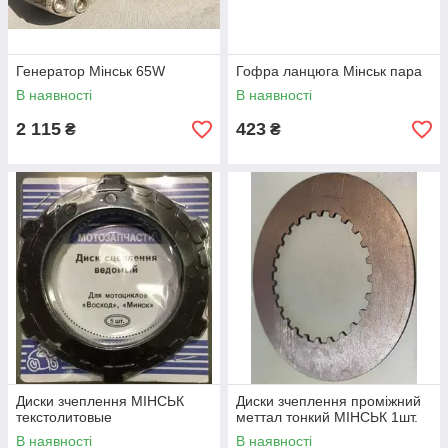
Генератор Мінськ 65W
Гофра ланцюга Мінськ пара
В наявності
В наявності
2 115
423
₴
₴
Диски зчеплення МІНСЬК
Диски зчеплення проміжний
текстолитовые
меттал тонкий МІНСЬК 1шт.
В наявності
В наявності