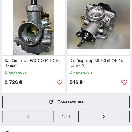
Карбюратор PACCO МІНСЬК
Карбюратор МІНСЬК-2401//
"Індія"
Китай //
В наявності
В наявності
2 726
846
₴
₴
Показати ще
1
/ 4