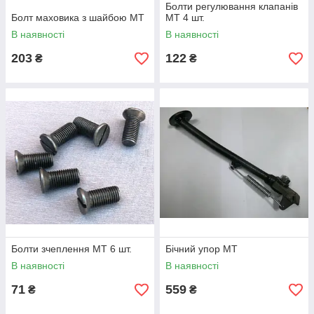
Болти регулювання клапанів
Болт маховика з шайбою МТ
МТ 4 шт.
В наявності
В наявності
203
122
₴
₴
Болти зчеплення МТ 6 шт.
Бічний упор МТ
В наявності
В наявності
71
559
₴
₴