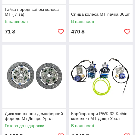
Гайка передньої осі колеса
МТ ( ліва)
Спица колеса МТ пачка 36шт
В наявності
В наявності
71
470
₴
₴
Диск зчеплення демпферний
Карбюратори PWK 32 Keihin
фередо Мт Дніпро Урал
комплект МТ Дніпр Урал
Готово до відправки
В наявності