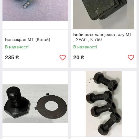
Бобишках ланцюжка газу МТ
Бензокран МТ (Китай)
, УРАЛ , К-750
В наявності
В наявності
235
20
₴
₴