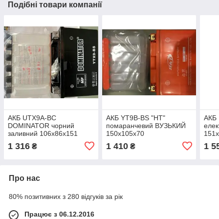
Подібні товари компанії
АКБ UTX9А-BC
АКБ YT9B-BS "HT"
АКБ
DOMINATOR чорний
помаранчевий ВУЗЬКИЙ
елек
заливний 106x86x151
150x105x70
151
1 316
1 410
1 5
₴
₴
Про нас
80% позитивних з 280 відгуків за рік
Працює з 06.12.2016