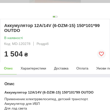
Аккумулятор 12А/14V (6-DZM-15) 150*101*99
OUTDO
В наявності
Код: MD-120278
Роздріб
1 504
₴
Опис
Характеристики
Доставка
Оплата
Умови п
Опис
Аккумулятор 12А/14V (6-DZM-15) 150*101*99 OUTDO
Применение:електррвелосипед, детский транспорт.
Аккумулятор для ИБП
Для лэд света