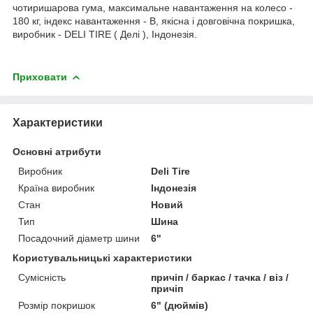
чотиришарова гума, максимальне навантаження на колесо -
180 кг, індекс навантаження - B, якісна і довговічна покришка,
виробник - DELI TIRE ( Делі ), Індонезія.
Приховати
Характеристики
Основні атрибути
Виробник
Deli Tire
Країна виробник
Індонезія
Стан
Новий
Тип
Шина
Посадочний діаметр шини
6"
Користувальницькі характеристики
Сумісність
причіп / баркас / тачка / віз /
причіп
Розмір покришок
6" (дюймів)