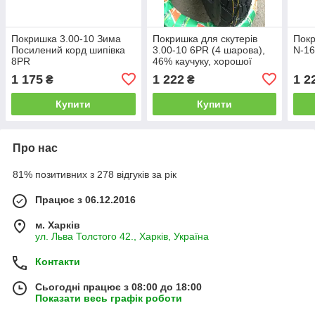
Покришка 3.00-10 Зима
Покришка для скутерів
Покр
Посилений корд шипівка
3.00-10 6PR (4 шарова),
N-1
8PR
46% каучуку, хорошої
якості AND DX-083
1 175
1 222
1 2
₴
₴
Купити
Купити
Про нас
81% позитивних з 278 відгуків за рік
Працює з 06.12.2016
м. Харків
ул. Льва Толстого 42., Харків, Україна
Контакти
Сьогодні працює з 08:00 до 18:00
Показати весь графік роботи