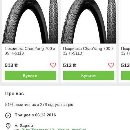
Покришка ChaoYang 700 x
Покришка ChaoYang 700 x
Покр
35 H-5113
32 H-5113
32 H
513
513
513
₴
₴
Купити
Купити
Про нас
81% позитивних з 278 відгуків за рік
Працює з 06.12.2016
м. Харків
ул. Льва Толстого 42., Харків, Україна