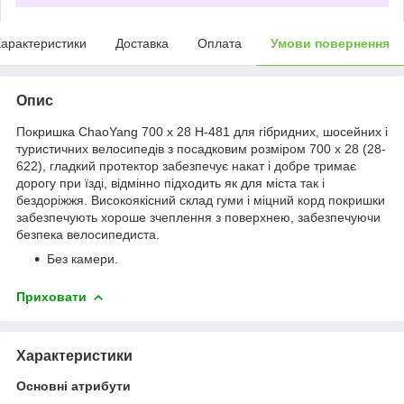
арактеристики
Доставка
Оплата
Умови повернення
Опис
Покришка ChaoYang 700 x 28 H-481 для гібридних, шосейних і
туристичних велосипедів з посадковим розміром 700 х 28 (28-
622), гладкий протектор забезпечує накат і добре тримає
дорогу при їзді, відмінно підходить як для міста так і
бездоріжжя. Високоякісний склад гуми і міцний корд покришки
забезпечують хороше зчеплення з поверхнею, забезпечуючи
безпека велосипедиста.
Без камери.
Приховати
Характеристики
Основні атрибути