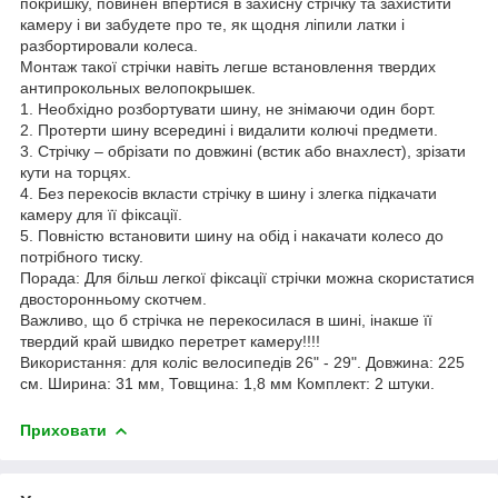
покришку, повинен впертися в захисну стрічку та захистити
камеру і ви забудете про те, як щодня ліпили латки і
разбортировали колеса.
Монтаж такої стрічки навіть легше встановлення твердих
антипрокольных велопокрышек.
1. Необхідно розбортувати шину, не знімаючи один борт.
2. Протерти шину всередині і видалити колючі предмети.
3. Стрічку – обрізати по довжині (встик або внахлест), зрізати
кути на торцях.
4. Без перекосів вкласти стрічку в шину і злегка підкачати
камеру для її фіксації.
5. Повністю встановити шину на обід і накачати колесо до
потрібного тиску.
Порада: Для більш легкої фіксації стрічки можна скористатися
двосторонньому скотчем.
Важливо, що б стрічка не перекосилася в шині, інакше її
твердий край швидко перетрет камеру!!!!
Використання: для коліс велосипедів 26" - 29". Довжина: 225
см. Ширина: 31 мм, Товщина: 1,8 мм Комплект: 2 штуки.
Приховати