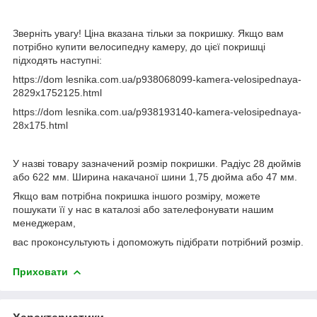
Зверніть увагу! Ціна вказана тільки за покришку. Якщо вам
потрібно купити велосипедну камеру, до цієї покришці
підходять наступні:
https://dom lesnika.com.ua/p938068099-kamera-velosipednaya-
2829x1752125.html
https://dom lesnika.com.ua/p938193140-kamera-velosipednaya-
28x175.html
У назві товару зазначений розмір покришки. Радіус 28 дюймів
або 622 мм. Ширина накачаної шини 1,75 дюйма або 47 мм.
Якщо вам потрібна покришка іншого розміру, можете
пошукати її у нас в каталозі або зателефонувати нашим
менеджерам,
вас проконсультують і допоможуть підібрати потрібний розмір.
Приховати