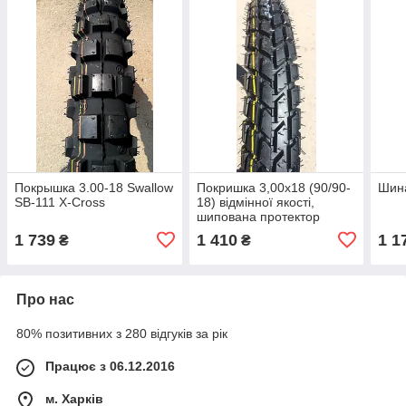
Покрышка 3.00-18 Swallow
Покришка 3,00х18 (90/90-
Шина
SB-111 X-Cross
18) відмінної якості,
шипована протектор
OCST (DX-061) TT
1 739
1 410
1 1
₴
₴
Про нас
80% позитивних з 280 відгуків за рік
Працює з 06.12.2016
м. Харків