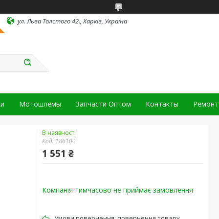
ул. Льва Толстого 42., Харків, Україна
ки
Мотошлемы
Запчасти Оптом
Контакты
Ремонт 
В наявності
Код:
186102
1 551 ₴
Компанія тимчасово не приймає замовлення
повернення товару