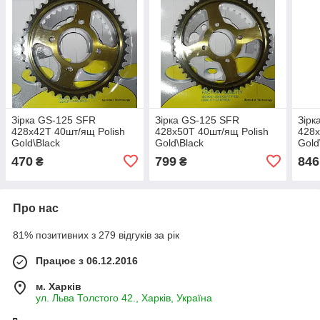
Зірка GS-125 SFR
Зірка GS-125 SFR
Зірк
428x42T 40шт/ящ Polish
428x50T 40шт/ящ Polish
428x
Gold\Black
Gold\Black
Gold
470
799
846
₴
₴
Про нас
81% позитивних з 279 відгуків за рік
Працює з 06.12.2016
м. Харків
ул. Льва Толстого 42., Харків, Україна