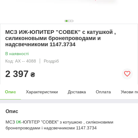
МСЗ ИЖ-ЮПИТЕР "СОВЕК" с катушкой ,
силиконовыми бронепроводами и
надсвечникоми 1147.3734
В наявності
Код: АХ -- 4088
Роздріб
2 397
₴
Опис
Характеристики
Доставка
Оплата
Умови п
Опис
МСЗ
ІЖ
-ЮПІТЕР "СОВЕК" з котушкою , силіконовими
бронепроводами і надсвечникоми 1147.3734