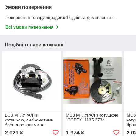
Умови повернення
Повернення товару впродовж 14 днів за домовленістю
Всі умови повернення
Подібні товари компанії
БСЗ МТ, УРАЛ із
МСЗ МТ, УРАЛ з котушкою
МСЗ 
котушкою, силіконовими
"СОВЕК" 1135.3734
коту
бронепроводами та
бро
надсвічникоми "СОВЕК"
надс
2 021
1 974
2 0
₴
₴
135.3734
1135