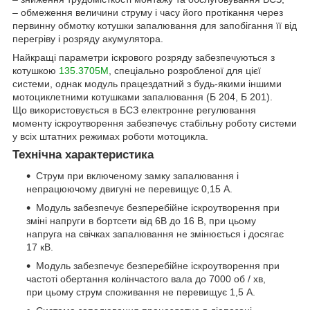
– обмеження величини струму і часу його протікання через
первинну обмотку котушки запалювання для запобігання її від
перегріву і розряду акумулятора.
Найкращі параметри іскрового розряду забезпечуються з
котушкою
135.3705М
, спеціально розробленої для цієї
системи, однак модуль працездатний з будь-якими іншими
мотоциклетними котушками запалювання (Б 204, Б 201).
Що використовується в БСЗ електронне регулювання
моменту іскроутворення забезпечує стабільну роботу системи
у всіх штатних режимах роботи мотоцикла.
Технічна характеристика
Струм при включеному замку запалювання і
непрацюючому двигуні не перевищує 0,15 А.
Модуль забезпечує безперебійне іскроутворення при
зміні напруги в бортсети від 6В до 16 В, при цьому
напруга на свічках запалювання не змінюється і досягає
17 кВ.
Модуль забезпечує безперебійне іскроутворення при
частоті обертання колінчастого вала до 7000 об / хв,
при цьому струм споживання не перевищує 1,5 А.