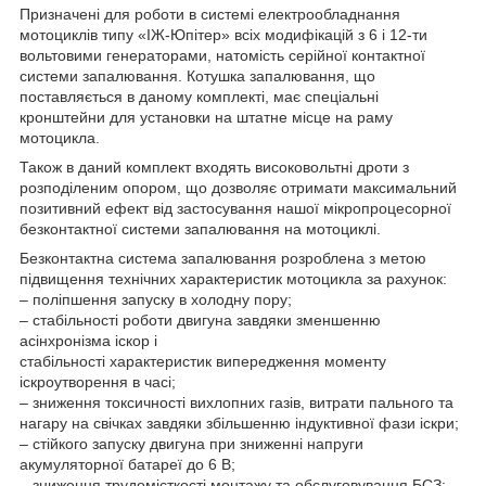
Призначені для роботи в системі електрообладнання
мотоциклів типу «ІЖ-Юпітер» всіх модифікацій з 6 і 12-ти
вольтовими генераторами, натомість серійної контактної
системи запалювання. Котушка запалювання, що
поставляється в даному комплекті, має спеціальні
кронштейни для установки на штатне місце на раму
мотоцикла.
Також в даний комплект входять високовольтні дроти з
розподіленим опором, що дозволяє отримати максимальний
позитивний ефект від застосування нашої мікропроцесорної
безконтактної системи запалювання на мотоциклі.
Безконтактна система запалювання розроблена з метою
підвищення технічних характеристик мотоцикла за рахунок:
– поліпшення запуску в холодну пору;
– стабільності роботи двигуна завдяки зменшенню
асінхронізма іскор і
стабільності характеристик випередження моменту
іскроутворення в часі;
– зниження токсичності вихлопних газів, витрати пального та
нагару на свічках завдяки збільшенню індуктивної фази іскри;
– стійкого запуску двигуна при зниженні напруги
акумуляторної батареї до 6 В;
– зниження трудомісткості монтажу та обслуговування БСЗ;