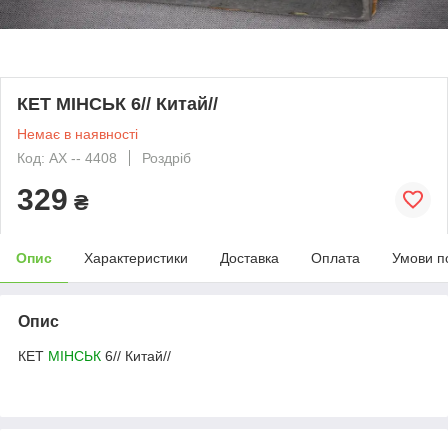
КЕТ МІНСЬК 6// Китай//
Немає в наявності
Код: АХ -- 4408
Роздріб
329
₴
Опис
Характеристики
Доставка
Оплата
Умови п
Опис
КЕТ
МІНСЬК
6// Китай//