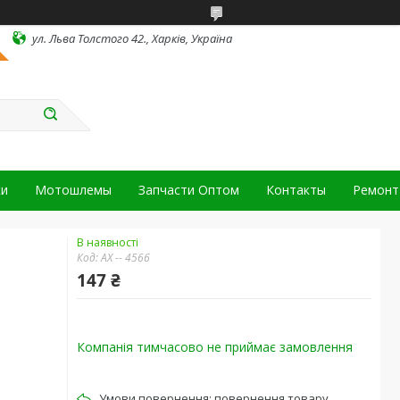
ул. Льва Толстого 42., Харків, Україна
ки
Мотошлемы
Запчасти Оптом
Контакты
Ремонт 
В наявності
Код:
АХ -- 4566
147 ₴
Компанія тимчасово не приймає замовлення
повернення товару