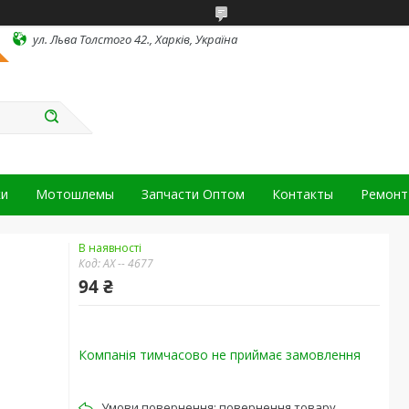
ул. Льва Толстого 42., Харків, Україна
ки
Мотошлемы
Запчасти Оптом
Контакты
Ремонт 
В наявності
Код:
АХ -- 4677
94 ₴
Компанія тимчасово не приймає замовлення
повернення товару