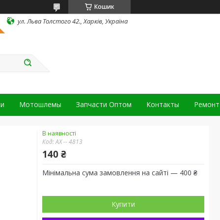
Кошик
ул. Льва Толстого 42., Харків, Україна
ки
Мотошлемы
Запчасти Оптом
Контакты
Ремонт 
В наявності
Код:
АХ -- 4813
140 ₴
Мінімальна сума замовлення на сайті — 400 ₴
Купити