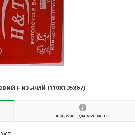
евий низький (110x105x67)
Інформація для замовлення
05x67)