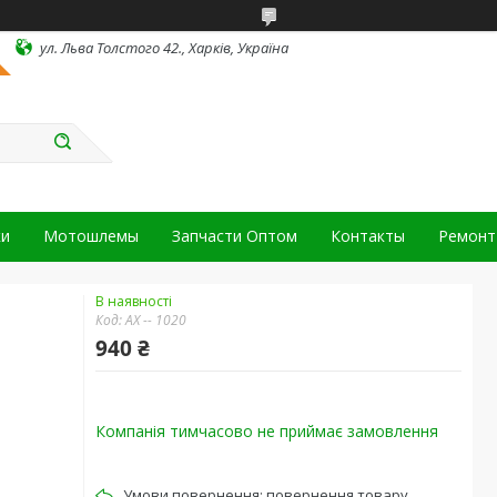
ул. Льва Толстого 42., Харків, Україна
ки
Мотошлемы
Запчасти Оптом
Контакты
Ремонт 
В наявності
Код:
АХ -- 1020
940 ₴
Компанія тимчасово не приймає замовлення
повернення товару