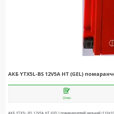
АКБ YTX5L-BS 12V5A HT (GEL) помаранч
Опис
АКБ YTX5L-BS 12V5A HT (GEL) помаранчевий низький (110x1