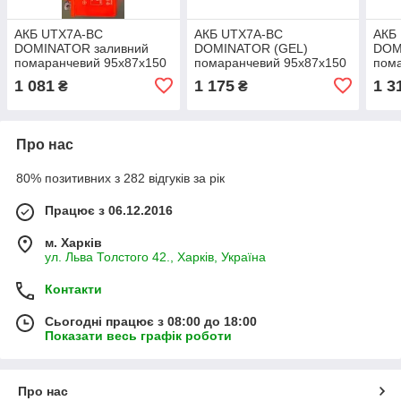
АКБ UTX7А-BC
АКБ UTX7А-BC
АКБ
DOMINATOR заливний
DOMINATOR (GEL)
DOM
помаранчевий 95x87x150
помаранчевий 95x87x150
пом
106
1 081
1 175
1 3
₴
₴
Про нас
80% позитивних з 282 відгуків за рік
Працює з 06.12.2016
м. Харків
ул. Льва Толстого 42., Харків, Україна
Контакти
Сьогодні працює з 08:00 до 18:00
Показати весь графік роботи
Про нас