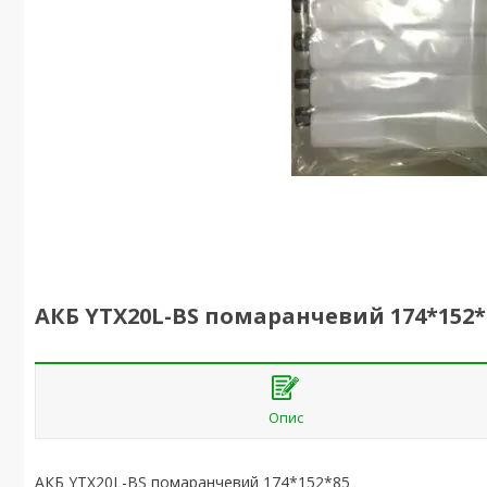
АКБ YTX20L-BS помаранчевий 174*152*
Опис
АКБ YTX20L-BS помаранчевий 174*152*85