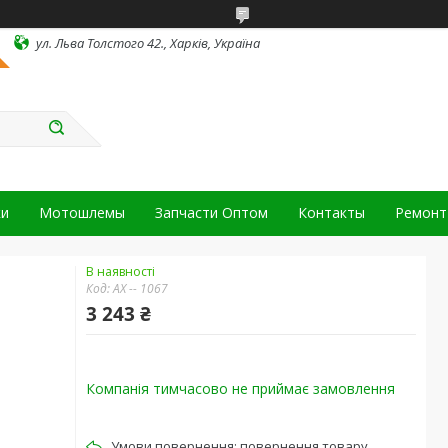
ул. Льва Толстого 42., Харків, Україна
ки
Мотошлемы
Запчасти Оптом
Контакты
Ремонт 
В наявності
Код:
АХ -- 1067
3 243 ₴
Компанія тимчасово не приймає замовлення
повернення товару