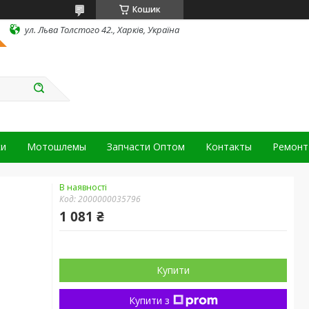
Кошик
ул. Льва Толстого 42., Харків, Україна
ки
Мотошлемы
Запчасти Оптом
Контакты
Ремонт 
В наявності
Код:
2000000035796
1 081 ₴
Купити
Купити з