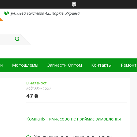
ул. Льва Толстого 42., Харків, Україна
ки
Мотошлемы
Запчасти Оптом
Контакты
Ремонт 
В наявності
Код:
АХ -- 1557
47 ₴
Компанія тимчасово не приймає замовлення
повернення товару