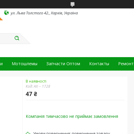
ул. Льва Толстого 42., Харків, Україна
ки
Мотошлемы
Запчасти Оптом
Контакты
Ремонт 
В наявності
Код:
АХ -- 1728
47 ₴
Компанія тимчасово не приймає замовлення
повернення товару