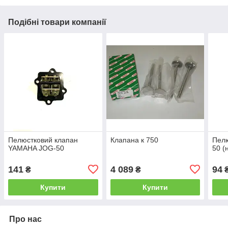
Подібні товари компанії
Пелюстковий клапан
Клапана к 750
Пелю
YAMAHA JOG-50
50 (
141
4 089
94
₴
₴
Купити
Купити
Про нас