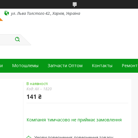
ул. Льва Толстого 42., Харків, Україна
ки
Мотошлемы
Запчасти Оптом
Контакты
Ремонт 
В наявності
Код:
АХ -- 1820
141 ₴
Компанія тимчасово не приймає замовлення
повернення товару