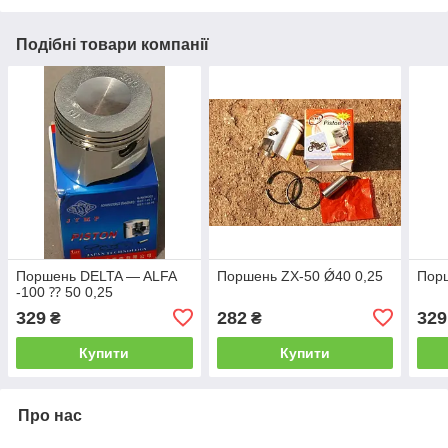
Подібні товари компанії
Поршень DELTA — ALFA
Поршень ZX-50 Ǿ40 0,25
Порш
-100 ⁇ 50 0,25
329
282
329
₴
₴
Купити
Купити
Про нас