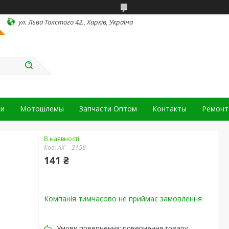
ул. Льва Толстого 42., Харків, Україна
ки
Мотошлемы
Запчасти Оптом
Контакты
Ремонт 
В наявності
Код:
АХ -- 2158
141 ₴
Компанія тимчасово не приймає замовлення
повернення товару