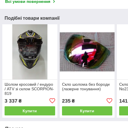
Всі умови повернення
Подібні товари компанії
Шолом кросовий / ендуро
Скло шолома без бороди
Скл
/ АТV зі склом SCORPION-
(лазерне тонування)
No2
819
3 337
235
141
₴
₴
Купити
Купити