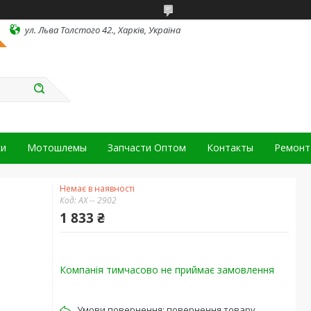
ул. Льва Толстого 42., Харків, Україна
ки
Мотошлемы
Запчасти Оптом
Контакты
Ремонт 
Немає в наявності
Код:
АХ -- 2902
1 833 ₴
Компанія тимчасово не приймає замовлення
повернення товару