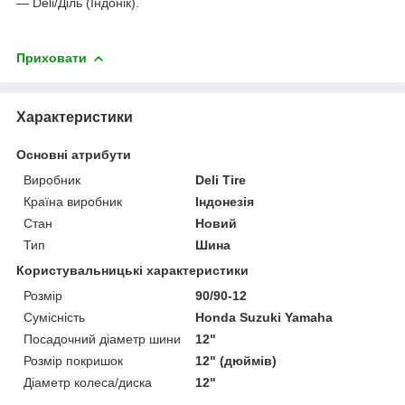
— Deli/Діль (Індонік).
Приховати
Характеристики
Основні атрибути
Виробник
Deli Tire
Країна виробник
Індонезія
Стан
Новий
Тип
Шина
Користувальницькі характеристики
Розмір
90/90-12
Сумісність
Honda Suzuki Yamaha
Посадочний діаметр шини
12"
Розмір покришок
12" (дюймів)
Діаметр колеса/диска
12"