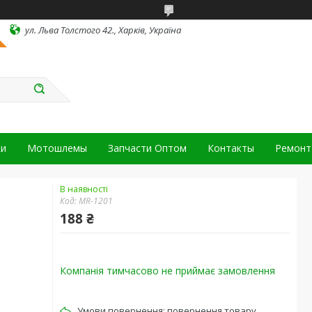
ул. Льва Толстого 42., Харків, Україна
ки
Мотошлемы
Запчасти Оптом
Контакты
Ремонт 
В наявності
Код:
MR-1201
188 ₴
Компанія тимчасово не приймає замовлення
повернення товару