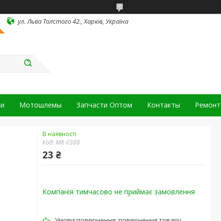
ул. Льва Толстого 42., Харків, Україна
ки
Мотошлемы
Запчасти Оптом
Контакты
Ремонт 
В наявності
Код:
MR-0388
23 ₴
Компанія тимчасово не приймає замовлення
повернення товару