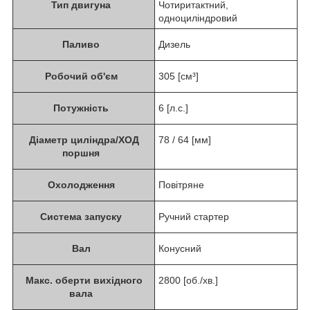
Тип двигуна
Чотиритактний,
одноциліндровий
Паливо
Дизель
Робочий об'єм
305 [см³]
Потужність
6 [л.с.]
Діаметр циліндра/ХОД
78 / 64 [мм]
поршня
Охолодження
Повітряне
Система запуску
Ручний стартер
Вал
Конусний
Макс. оберти вихідного
2800 [об./хв.]
вала