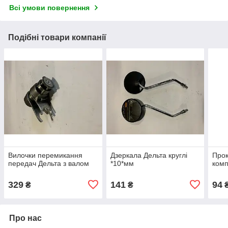
Всі умови повернення
Подібні товари компанії
Вилочки перемикання
Дзеркала Дельта круглі
Прок
передач Дельта з валом
*10*мм
комп
329
141
94
₴
₴
Про нас