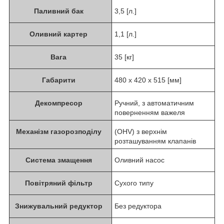
Паливний бак
3,5 [л.]
Оливний картер
1,1 [л.]
Вага
35 [кг]
Габарити
480 x 420 x 515 [мм]
Декомпресор
Ручний, з автоматичним
поверненням важеля
Механізм газорозподілу
(OHV) з верхнім
розташуванням клапанів
Система змащення
Оливний насос
Повітряний фільтр
Сухого типу
Знижувальний редуктор
Без редуктора