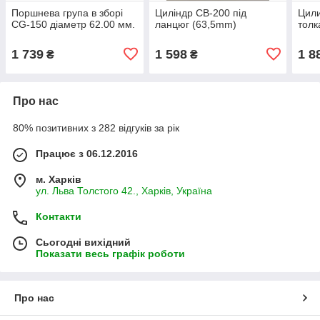
Поршнева група в зборі
Циліндр CB-200 під
Цил
CG-150 діаметр 62.00 мм.
ланцюг (63,5mm)
толк
1 739
1 598
1 8
₴
₴
Про нас
80% позитивних з 282 відгуків за рік
Працює з 06.12.2016
м. Харків
ул. Льва Толстого 42., Харків, Україна
Контакти
Сьогодні вихідний
Показати весь графік роботи
Про нас