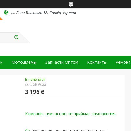
ул. Льва Толстого 42., Харків, Україна
ки
Мотошлемы
Запчасти Оптом
Контакты
Ремонт 
В наявності
Код:
SB-0022
3 196 ₴
Компанія тимчасово не приймає замовлення
повернення товару