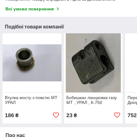
Всі умови повернення
Подібні товари компанії
Втулка мосту з повстю МТ
Бобишках ланцюжка газу
Пере
УРАЛ
МТ , УРАЛ , К-750
Дніп
186
23
752
₴
₴
Про нас