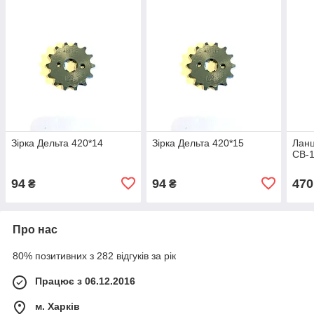
Зірка Дельта 420*14
Зірка Дельта 420*15
Ланц
СВ-1
94
94
470
₴
₴
Про нас
80% позитивних з 282 відгуків за рік
Працює з 06.12.2016
м. Харків