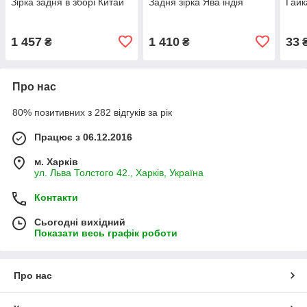
Зірка задня в зборі Китай
Задня зірка Ява індія
Гайк
1 457
1 410
33
₴
₴
Про нас
80% позитивних з 282 відгуків за рік
Працює з 06.12.2016
м. Харків
ул. Льва Толстого 42., Харків, Україна
Контакти
Сьогодні вихідний
Показати весь графік роботи
Про нас