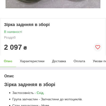
Зірка заднняя в зборі
В наявності
Роздріб
2 097
₴
Опис
Характеристики
Доставка
Оплата
Умови п
Опис
Зірка заднняя в зборі
Застосовність -
Схід
.
Група запчастин - Запчастини до мотоциклів.
Стан запчастини - Нове.