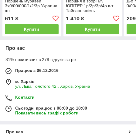
Поршень муравей
Поршня в зборі ІЖ
Д-8 
3х0/00/000/1/2/3р Украина
ЮПІТЕР 1р/2р/3р/4р к-т
0/00
шт
Тайвань якість
611
1 410
209
₴
₴
Купити
Купити
Про нас
81% позитивних з 278 відгуків за рік
Працює з 06.12.2016
м. Харків
ул. Льва Толстого 42., Харків, Україна
Контакти
Сьогодні працює з 08:00 до 18:00
Показати весь графік роботи
Про нас