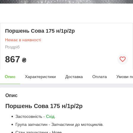
Поршень Сова 175 н/1р/2р
Немає в наявності
Роздріб
867
₴
Опис
Характеристики
Доставка
Оплата
Умови п
Опис
Поршень Сова 175 н/1р/2р
Застосовність -
Схід
.
Група запчастин - Запчастини до мотоциклів.
Стан запчастини - Нове.