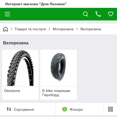
Интернет-магазин "Дом Лесника"
Товари та послуги
Моторезина
Велорезина
Велорезина
Deestone
E-bike покришки
Гироборд
Сортування
0
Фільтри