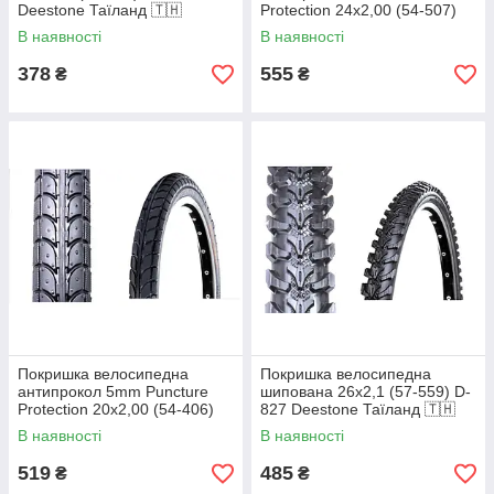
Deestone Таїланд 🇹🇭
Protection 24х2,00 (54-507)
D-817 Deestone Таїланд 🇹🇭
В наявності
В наявності
378
555
₴
₴
Покришка велосипедна
Покришка велосипедна
антипрокол 5mm Puncture
шипована 26х2,1 (57-559) D-
Protection 20х2,00 (54-406)
827 Deestone Таїланд 🇹🇭
D-817 Deestone Таїланд 🇹🇭
В наявності
В наявності
519
485
₴
₴