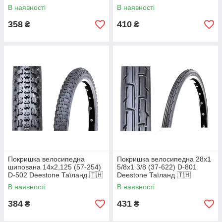
Deestone Таїланд 🇹🇭
В наявності
В наявності
358
410
₴
₴
Покришка велосипедна
Покришка велосипедна 28x1
шипована 14х2,125 (57-254)
5/8x1 3/8 (37-622) D-801
D-502 Deestone Таїланд 🇹🇭
Deestone Таїланд 🇹🇭
В наявності
В наявності
384
431
₴
₴