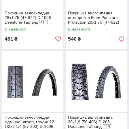
Покришка велосипедна
Покришка велосипедна
28х1,75 (47-622) D-1006
антипрокол 5mm Puncture
Deestone Таїланд 🇹🇭
Protection 28х1,75 (47-622)
D-1006 Deestone Таїланд
В наявності
В наявності
🇹🇭
461
540
₴
₴
Покришка велосипедна
Покришка велосипедна
відмінної якості, гладка 12
20х1,9 (50-406) D-203
1/2x2 1/4 (57-203) D-1006
Deestone Таїланд 🇹🇭